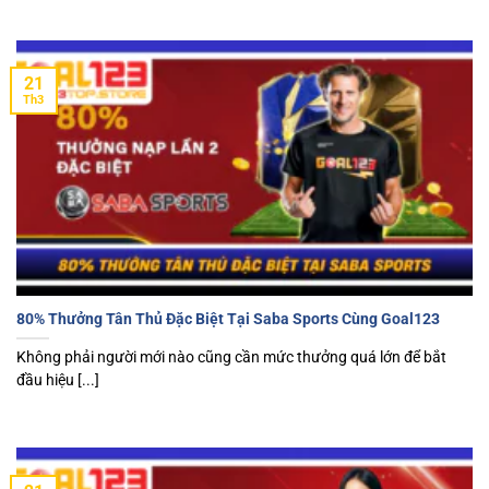
21
Th3
80% Thưởng Tân Thủ Đặc Biệt Tại Saba Sports Cùng Goal123
Không phải người mới nào cũng cần mức thưởng quá lớn để bắt
đầu hiệu [...]