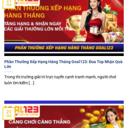
21
Th3
Phần Thưởng Xếp Hạng Hàng Tháng Goal123: Đua Top Nhận Quà
Lớn
Trong thị trường giải trí trực tuyến cạnh tranh mạnh, người chơi
luôn tìm kiếm [...]
21
Th3