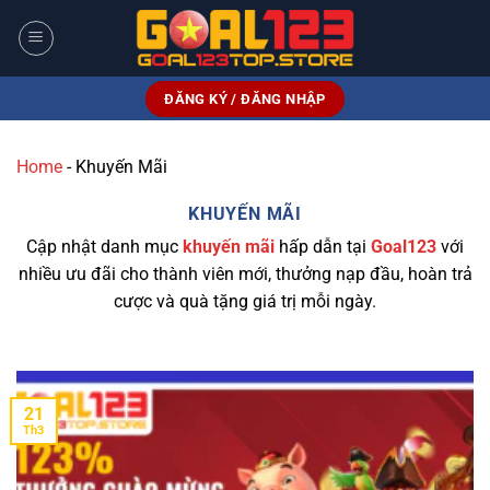
Bỏ
qua
nội
dung
ĐĂNG KÝ / ĐĂNG NHẬP
Home
-
Khuyến Mãi
KHUYẾN MÃI
Cập nhật danh mục
khuyến mãi
hấp dẫn tại
Goal123
với
nhiều ưu đãi cho thành viên mới, thưởng nạp đầu, hoàn trả
cược và quà tặng giá trị mỗi ngày.
21
Th3