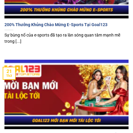
200% Thưởng Khủng Chào Mừng E-Sports Tại Goal123
Sự bùng nổ của e-sports đã tạo ra làn sóng quan tâm mạnh mẽ
trong [...]
21
Th3