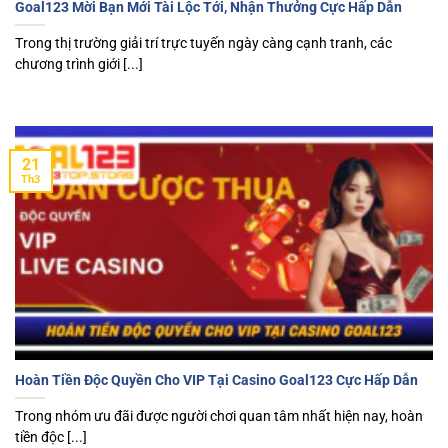
Goal123 Mời Bạn Mới Tài Lộc Tới, Nhận Thưởng Cực Hấp Dẫn
Trong thị trường giải trí trực tuyến ngày càng cạnh tranh, các
chương trình giới [...]
21
Th3
Hoàn Tiền Độc Quyền Cho VIP Tại Casino Goal123 Cực Hấp Dẫn
Trong nhóm ưu đãi được người chơi quan tâm nhất hiện nay, hoàn
tiền độc [...]