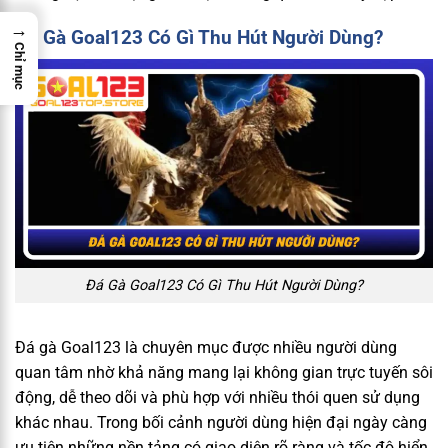
→
Đá Gà Goal123 Có Gì Thu Hút Người Dùng?
Chỉ mục
Đá Gà Goal123 Có Gì Thu Hút Người Dùng?
Đá gà Goal123 là chuyên mục được nhiều người dùng
quan tâm nhờ khả năng mang lại không gian trực tuyến sôi
động, dễ theo dõi và phù hợp với nhiều thói quen sử dụng
khác nhau. Trong bối cảnh người dùng hiện đại ngày càng
ưu tiên những nền tảng có giao diện rõ ràng và tốc độ hiển