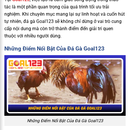
tác là một phần quan trọng của quá trình tối ưu trải
nghiệm. Khi chuyên mục mang lại sự linh hoạt và cuốn hút
tự nhiên, đá gà Goal123 sẽ không chỉ dừng ở vai trò cung
cấp nội dung mà còn trở thành điểm đến giải trí quen
thuộc với nhiều người dùng.
Những Điểm Nổi Bật Của Đá Gà Goal123
Những Điểm Nổi Bật Của Đá Gà Goal123