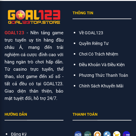
THÔNG TIN
GOAL123
- Nền tảng game
Về GOAL123
trực tuyến uy tín hàng đầu
Quyền Riêng Tư
châu Á, mang đến trải
Chơi Có Trách Nhiệm
nghiệm cá cược đỉnh cao với
hàng ngàn trò chơi hấp dẫn.
Điều Khoản Và Điều Kiện
Từ casino trực tuyến, thể
Phương Thức Thanh Toán
thao, slot game đến xổ số -
tất cả đều có tại GOAL123.
Chính Sách Khuyến Mãi
Giao diện thân thiện, bảo
mật tuyệt đối, hỗ trợ 24/7.
HƯỚNG DẪN
THANH TOÁN
Đăng Ký