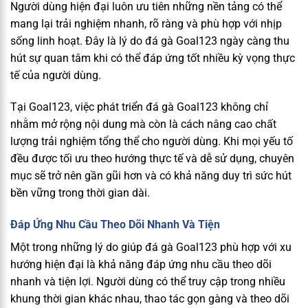
Người dùng hiện đại luôn ưu tiên những nền tảng có thể
mang lại trải nghiệm nhanh, rõ ràng và phù hợp với nhịp
sống linh hoạt. Đây là lý do đá gà Goal123 ngày càng thu
hút sự quan tâm khi có thể đáp ứng tốt nhiều kỳ vọng thực
tế của người dùng.
Tại Goal123, việc phát triển đá gà Goal123 không chỉ
nhằm mở rộng nội dung mà còn là cách nâng cao chất
lượng trải nghiệm tổng thể cho người dùng. Khi mọi yếu tố
đều được tối ưu theo hướng thực tế và dễ sử dụng, chuyên
mục sẽ trở nên gần gũi hơn và có khả năng duy trì sức hút
bền vững trong thời gian dài.
Đáp Ứng Nhu Cầu Theo Dõi Nhanh Và Tiện
Một trong những lý do giúp đá gà Goal123 phù hợp với xu
hướng hiện đại là khả năng đáp ứng nhu cầu theo dõi
nhanh và tiện lợi. Người dùng có thể truy cập trong nhiều
khung thời gian khác nhau, thao tác gọn gàng và theo dõi