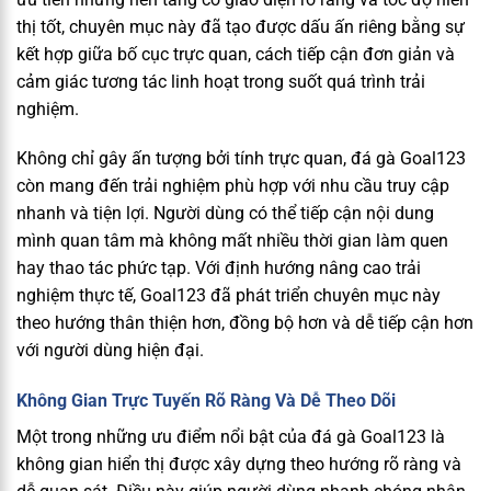
thị tốt, chuyên mục này đã tạo được dấu ấn riêng bằng sự
kết hợp giữa bố cục trực quan, cách tiếp cận đơn giản và
cảm giác tương tác linh hoạt trong suốt quá trình trải
nghiệm.
Không chỉ gây ấn tượng bởi tính trực quan, đá gà Goal123
còn mang đến trải nghiệm phù hợp với nhu cầu truy cập
nhanh và tiện lợi. Người dùng có thể tiếp cận nội dung
mình quan tâm mà không mất nhiều thời gian làm quen
hay thao tác phức tạp. Với định hướng nâng cao trải
nghiệm thực tế, Goal123 đã phát triển chuyên mục này
theo hướng thân thiện hơn, đồng bộ hơn và dễ tiếp cận hơn
với người dùng hiện đại.
Không Gian Trực Tuyến Rõ Ràng Và Dễ Theo Dõi
Một trong những ưu điểm nổi bật của đá gà Goal123 là
không gian hiển thị được xây dựng theo hướng rõ ràng và