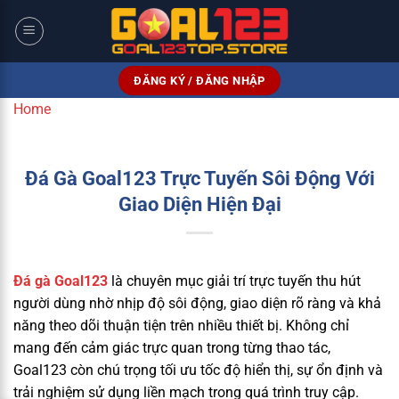
Bỏ
qua
nội
dung
ĐĂNG KÝ / ĐĂNG NHẬP
Home
Đá Gà Goal123 Trực Tuyến Sôi Động Với
Giao Diện Hiện Đại
Đá gà Goal123
là chuyên mục giải trí trực tuyến thu hút
người dùng nhờ nhịp độ sôi động, giao diện rõ ràng và khả
năng theo dõi thuận tiện trên nhiều thiết bị. Không chỉ
mang đến cảm giác trực quan trong từng thao tác,
Goal123 còn chú trọng tối ưu tốc độ hiển thị, sự ổn định và
trải nghiệm sử dụng liền mạch trong quá trình truy cập.