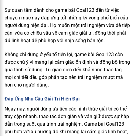
Sự quan tâm dành cho game bài Goal123 đến từ việc
chuyên mục này đáp ứng tốt những kỳ vọng phổ biến của
người dùng hiện đại. Họ muốn một trải nghiệm vừa dễ tiếp
cận, vừa có chiều sâu về cảm giác giải trí, đồng thời phải
đủ linh hoạt để phù hợp với nhịp sống bận rộn.
Không chỉ dừng ở yếu tố tiện lợi, game bài Goal123 còn
được chú ý vì mang lại cảm giác ổn định và đồng bộ trong
quá trình sử dụng. Từ giao diện đến khả năng thao tác,
mọi chi tiết đều góp phần tạo nên trải nghiệm mượt mà
hơn cho người dùng.
Đáp Ứng Nhu Cầu Giải Trí Hiện Đại
Ngày nay, người dùng ưu tiên các hình thức giải trí có thể
truy cập nhanh, thao tác đơn giản và vẫn giữ được sự hấp
dẫn trong suốt quá trình trải nghiệm. Game bài Goal123
phù hợp với xu hướng đó khi mang lại cảm giác linh hoạt,