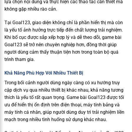
lựa chọn nội dung và thực hiện các thao tác cần thiết mà
không gặp nhiều rào cản.
Tại Goal123, giao diện không chỉ là phần hiển thị mà còn
là yếu tố ảnh hưởng trực tiếp đến chất lượng trải nghiệm.
Khi bố cục được sắp xếp hợp lý và dễ theo dõi, game bài
Goal123 sẽ trở nên chuyên nghiệp hơn, đồng thời giúp
người dùng cảm thấy thuận tiện hơn trong toàn bộ quá
trình tham gia.
Khả Năng Phù Hợp Với Nhiều Thiết Bị
Trong bối cảnh người dùng ngày càng có xu hướng truy
cập dịch vụ qua nhiều thiết bị khác nhau, khả năng tương
thích là yếu tố rất quan trọng. Game bài Goal123 được tối
ưu để hiển thị ổn định trên điện thoại, máy tính bảng và
máy tính cá nhân, giúp người dùng duy trì trải nghiệm liền
mạch trong nhiều tình huống sử dụng khác nhau.