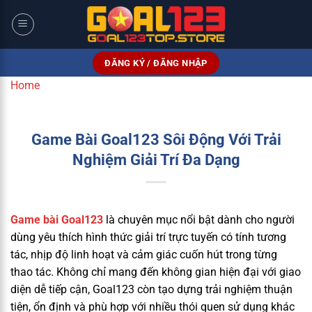
Bỏ
qua
nội
dung
ĐĂNG KÝ / ĐĂNG NHẬP
Home
Game Bài Goal123 Sôi Động Với Trải
Nghiệm Giải Trí Đa Dạng
Game bài Goal123
là chuyên mục nổi bật dành cho người
dùng yêu thích hình thức giải trí trực tuyến có tính tương
tác, nhịp độ linh hoạt và cảm giác cuốn hút trong từng
thao tác. Không chỉ mang đến không gian hiện đại với giao
diện dễ tiếp cận, Goal123 còn tạo dựng trải nghiệm thuận
tiện, ổn định và phù hợp với nhiều thói quen sử dụng khác