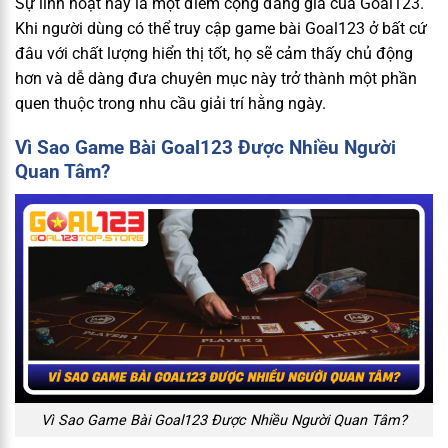
Sự linh hoạt này là một điểm cộng đáng giá của Goal123.
Khi người dùng có thể truy cập game bài Goal123 ở bất cứ
đâu với chất lượng hiển thị tốt, họ sẽ cảm thấy chủ động
hơn và dễ dàng đưa chuyên mục này trở thành một phần
quen thuộc trong nhu cầu giải trí hằng ngày.
Vì Sao Game Bài Goal123 Được Nhiều Người
Quan Tâm?
Vì Sao Game Bài Goal123 Được Nhiều Người Quan Tâm?