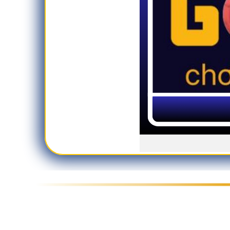
Để đánh giá đúng một nền tảng giải trí, trước 
chỉ nằm ở kho trò chơi mà còn ở trải nghiệm li
Goal123 Là Gì?