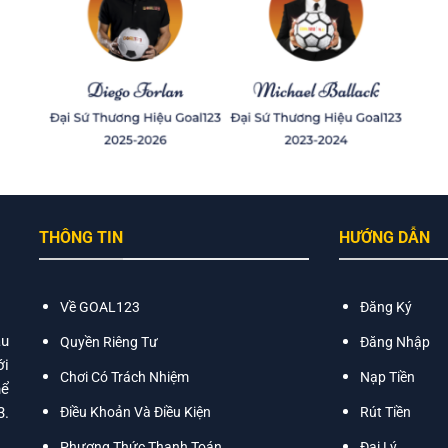
ợp nhiều sản phẩm trong cùng một hệ sinh thái. Thay vì phải chu
 tài khoản thống nhất. Cách thiết kế này giúp tiết kiệm thời g
 ưu hành trình người dùng theo từng bước cụ thể: đăng ký, xá
ng có thể làm quen nhanh mà không gặp rào cản kỹ thuật.
 tố: minh bạch, an toàn và linh hoạt. Minh bạch thể hiện ở cơ c
THÔNG TIN
HƯỚNG DẪN
iết. An toàn đến từ hệ thống bảo mật nhiều lớp giúp giảm rủi ro 
 nhiều lựa chọn hơn về sản phẩm giải trí, phương thức thanh t
Về GOAL123
Đăng Ký
hiều nhóm người dùng khác nhau, từ người mới bắt đầu đến ngư
ầu
Quyền Riêng Tư
Đăng Nhập
al123
ới
Chơi Có Trách Nhiệm
Nạp Tiền
hể
oal123. Trước hết là giao diện trực quan, dễ thao tác, đặc biệt t
Điều Khoản Và Điều Kiện
Rút Tiền
3.
ảm tình trạng gián đoạn trải nghiệm.
Phương Thức Thanh Toán
Đại Lý