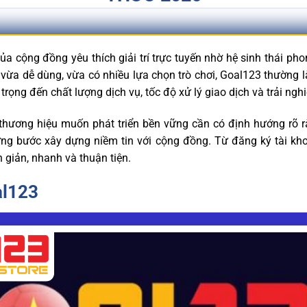
 cộng đồng yêu thích giải trí trực tuyến nhờ hệ sinh thái pho
vừa dễ dùng, vừa có nhiều lựa chọn trò chơi, Goal123 thường l
rọng đến chất lượng dịch vụ, tốc độ xử lý giao dịch và trải nghi
 thương hiệu muốn phát triển bền vững cần có định hướng rõ 
ừng bước xây dựng niềm tin với cộng đồng. Từ đăng ký tài kho
n giản, nhanh và thuận tiện.
al123