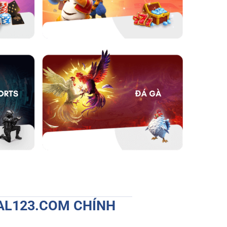
AL123.COM CHÍNH