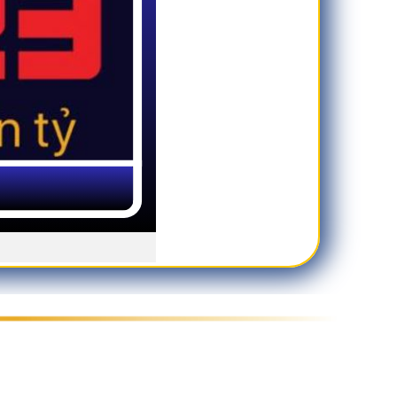
eo đuổi. Với Goal123, định vị thương hiệu không