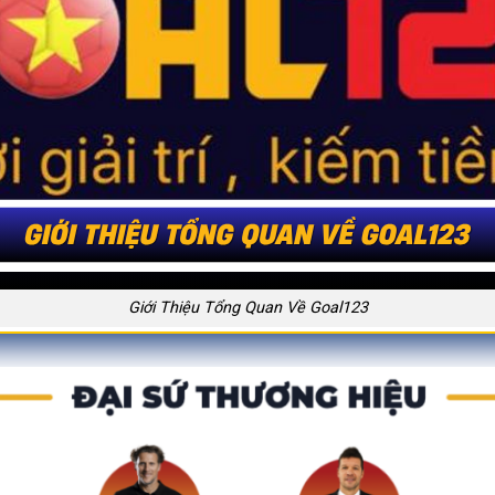
Giới Thiệu Tổng Quan Về Goal123
tiên cần hiểu rõ mô hình hoạt động và giá trị mà thương hiệu th
ền mạch cho người dùng mới lẫn người dùng lâu năm.