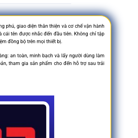
ng phú, giao diện thân thiện và cơ chế vận hành
à cái tên được nhắc đến đầu tiên. Không chỉ tập
ệm đồng bộ trên mọi thiết bị.
ràng: an toàn, minh bạch và lấy người dùng làm
ản, tham gia sản phẩm cho đến hỗ trợ sau trải