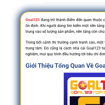
Goal123
đang trở thành điểm đến quen thuộc của
ổn định. Khi người dùng tìm kiếm một nền tảng 
trung vào số lượng sản phẩm, nền tảng còn chú t
Trong bối cảnh thị trường cạnh tranh cao, một
trung tâm. Đó cũng là cách nhà cái Goal123 t
nghiệm, mọi quy trình đều hướng tới tiêu chí đơ
Giới Thiệu Tổng Quan Về Go