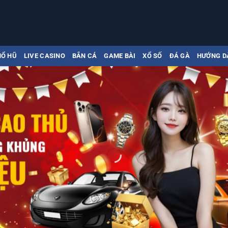
NỔ HŨ
LIVE CASINO
BẮN CÁ
GAME BÀI
XỔ SỐ
ĐÁ GÀ
HƯỚNG D