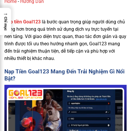
Home
-
Hướng Dẫn
→
Chỉ mục
Nạp tiền Goal123
là bước quan trọng giúp người dùng chủ
động hơn trong quá trình sử dụng dịch vụ trực tuyến tại
nền tảng. Với giao diện trực quan, thao tác đơn giản và quy
trình được tối ưu theo hướng nhanh gọn, Goal123 mang
đến trải nghiệm thuận tiện, dễ tiếp cận và phù hợp với
nhiều thiết bị khác nhau.
Nạp Tiền Goal123 Mang Đến Trải Nghiệm Gì Nổi
Bật?