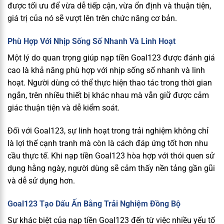
được tối ưu để vừa dễ tiếp cận, vừa ổn định và thuận tiện,
giá trị của nó sẽ vượt lên trên chức năng cơ bản.
Phù Hợp Với Nhịp Sống Số Nhanh Và Linh Hoạt
Một lý do quan trọng giúp nạp tiền Goal123 được đánh giá
cao là khả năng phù hợp với nhịp sống số nhanh và linh
hoạt. Người dùng có thể thực hiện thao tác trong thời gian
ngắn, trên nhiều thiết bị khác nhau mà vẫn giữ được cảm
giác thuận tiện và dễ kiểm soát.
Đối với Goal123, sự linh hoạt trong trải nghiệm không chỉ
là lợi thế cạnh tranh mà còn là cách đáp ứng tốt hơn nhu
cầu thực tế. Khi nạp tiền Goal123 hòa hợp với thói quen sử
dụng hằng ngày, người dùng sẽ cảm thấy nền tảng gần gũi
và dễ sử dụng hơn.
Goal123 Tạo Dấu Ấn Bằng Trải Nghiệm Đồng Bộ
Sự khác biệt của nạp tiền Goal123 đến từ việc nhiều yếu tố