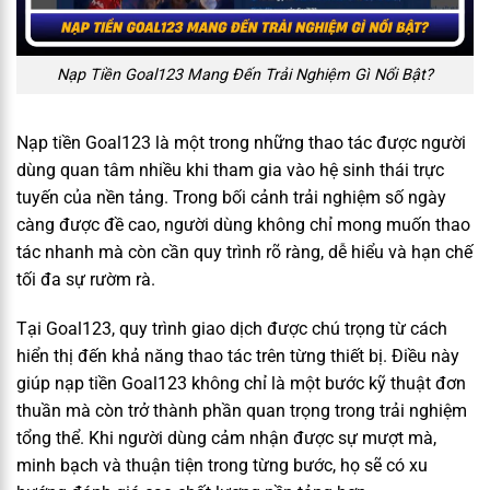
Nạp Tiền Goal123 Mang Đến Trải Nghiệm Gì Nổi Bật?
Nạp tiền Goal123 là một trong những thao tác được người
dùng quan tâm nhiều khi tham gia vào hệ sinh thái trực
tuyến của nền tảng. Trong bối cảnh trải nghiệm số ngày
càng được đề cao, người dùng không chỉ mong muốn thao
tác nhanh mà còn cần quy trình rõ ràng, dễ hiểu và hạn chế
tối đa sự rườm rà.
Tại Goal123, quy trình giao dịch được chú trọng từ cách
hiển thị đến khả năng thao tác trên từng thiết bị. Điều này
giúp nạp tiền Goal123 không chỉ là một bước kỹ thuật đơn
thuần mà còn trở thành phần quan trọng trong trải nghiệm
tổng thể. Khi người dùng cảm nhận được sự mượt mà,
minh bạch và thuận tiện trong từng bước, họ sẽ có xu