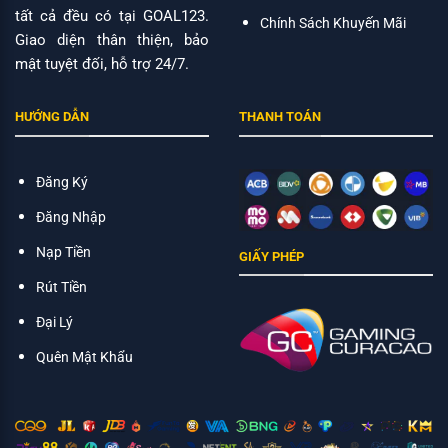
tất cả đều có tại GOAL123.
Chính Sách Khuyến Mãi
Giao diện thân thiện, bảo
mật tuyệt đối, hỗ trợ 24/7.
HƯỚNG DẪN
THANH TOÁN
Đăng Ký
Đăng Nhập
Nạp Tiền
GIẤY PHÉP
Rút Tiền
Đại Lý
Quên Mật Khẩu