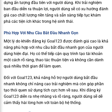
dựng ấn tượng đầu tiên với người dùng. Khi trải nghiệm
ban đầu diễn ra thuận lợi, người dùng sẽ có xu hướng đánh
giá cao chất lượng nền tảng và sẵn sàng tiếp tục khám
phá các tiện ích khác trong hệ sinh thái.
Phù Hợp Với Nhu Cầu Bắt Đầu Nhanh Gọn
Một lý do khiến đăng ký Goal123 được đánh giá cao là khả
năng phù hợp với nhu cầu bắt đầu nhanh gọn của người
dùng hiện đại. Họ có thể tiếp cận quy trình tạo tài khoản
một cách rõ ràng, thao tác thuận tiện và không cần dành
quá nhiều thời gian để làm quen.
Đối với Goal123, khả năng hỗ trợ người dùng bắt đầu
nhanh không chỉ nâng cao trải nghiệm mà còn góp phần
tạo thói quen sử dụng tích cực hơn về sau. Khi đăng ký
Goal123 diễn ra nhẹ nhàng và rõ ràng, người dùng sẽ dễ
cảm thấy hài lòng hơn với toàn bộ hệ thống.