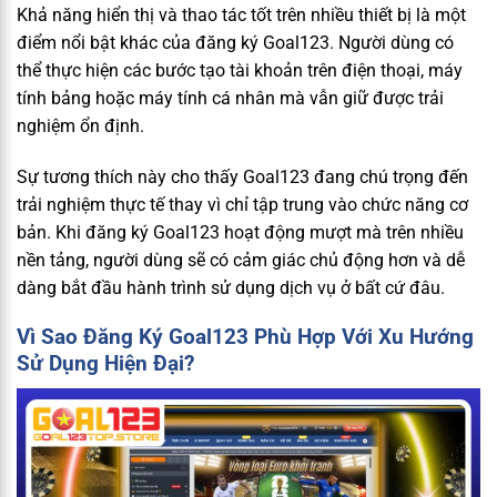
Khả năng hiển thị và thao tác tốt trên nhiều thiết bị là một
điểm nổi bật khác của đăng ký Goal123. Người dùng có
thể thực hiện các bước tạo tài khoản trên điện thoại, máy
tính bảng hoặc máy tính cá nhân mà vẫn giữ được trải
nghiệm ổn định.
Sự tương thích này cho thấy Goal123 đang chú trọng đến
trải nghiệm thực tế thay vì chỉ tập trung vào chức năng cơ
bản. Khi đăng ký Goal123 hoạt động mượt mà trên nhiều
nền tảng, người dùng sẽ có cảm giác chủ động hơn và dễ
dàng bắt đầu hành trình sử dụng dịch vụ ở bất cứ đâu.
Vì Sao Đăng Ký Goal123 Phù Hợp Với Xu Hướng
Sử Dụng Hiện Đại?