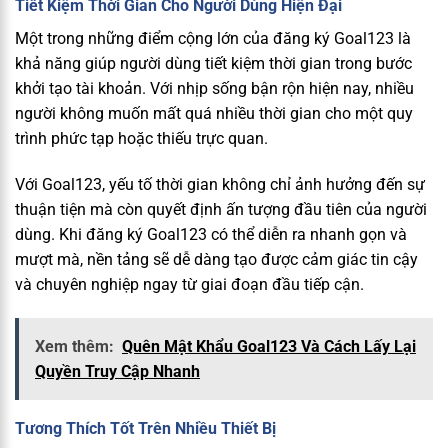
Tiết Kiệm Thời Gian Cho Người Dùng Hiện Đại
Một trong những điểm cộng lớn của đăng ký Goal123 là
khả năng giúp người dùng tiết kiệm thời gian trong bước
khởi tạo tài khoản. Với nhịp sống bận rộn hiện nay, nhiều
người không muốn mất quá nhiều thời gian cho một quy
trình phức tạp hoặc thiếu trực quan.
Với Goal123, yếu tố thời gian không chỉ ảnh hưởng đến sự
thuận tiện mà còn quyết định ấn tượng đầu tiên của người
dùng. Khi đăng ký Goal123 có thể diễn ra nhanh gọn và
mượt mà, nền tảng sẽ dễ dàng tạo được cảm giác tin cậy
và chuyên nghiệp ngay từ giai đoạn đầu tiếp cận.
Xem thêm:
Quên Mật Khẩu Goal123 Và Cách Lấy Lại
Quyền Truy Cập Nhanh
Tương Thích Tốt Trên Nhiều Thiết Bị