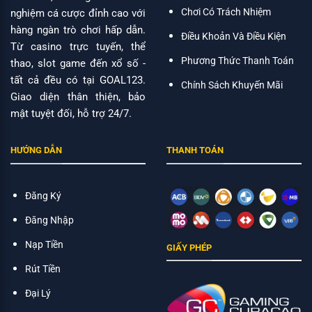
Chơi Có Trách Nhiệm
nghiệm cá cược đỉnh cao với
hàng ngàn trò chơi hấp dẫn.
Điều Khoản Và Điều Kiện
Từ casino trực tuyến, thể
Phương Thức Thanh Toán
thao, slot game đến xổ số -
tất cả đều có tại GOAL123.
Chính Sách Khuyến Mãi
Giao diện thân thiện, bảo
mật tuyệt đối, hỗ trợ 24/7.
HƯỚNG DẪN
THANH TOÁN
Đăng Ký
Đăng Nhập
Nạp Tiền
GIẤY PHÉP
Rút Tiền
Đại Lý