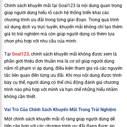
Chính sách khuyến mãi tại Goal123 là nội dung quan trọng
giúp người dùng hiểu rõ cách hệ thống triển khai các
chương trình ưu đãi trong từng giai đoạn. Trong quá trình
sử dụng dịch vụ trực tuyến, khuyến mãi không chỉ tạo thêm
giá trị trải nghiệm mà còn giúp người dùng có thêm lựa
chọn phù hợp với nhu cầu của mình.
Tại
Goal123
, chính sách khuyến mãi không được xem là
phần giới thiệu đơn thuần mà là cơ sở giúp người dùng
nắm rõ phạm vi áp dụng, điều kiện tham gia và các nguyên
tắc liên quan đến từng ưu đãi. Khi mọi nội dung được trình
bày cụ thể, người dùng có thể chủ động đánh giá chương
trình nào phù hợp với mình và hạn chế những hiểu nhầm
không cần thiết.
Vai Trò Của Chính Sách Khuyến Mãi Trong Trải Nghiệm
Một chính sách khuyến mãi rõ ràng giúp người dùng dễ
tiếp cận hơn với các chương trình ưu đãi đang được áp