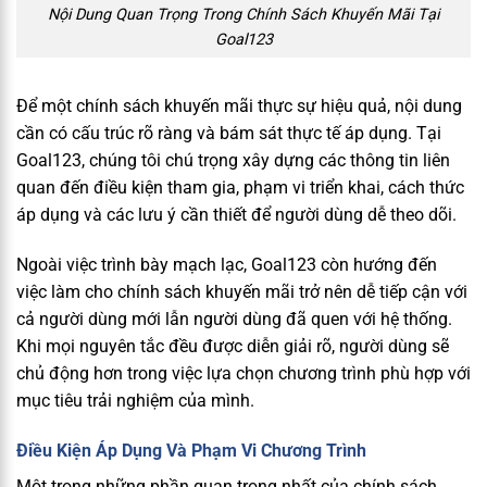
Nội Dung Quan Trọng Trong Chính Sách Khuyến Mãi Tại
Goal123
Để một chính sách khuyến mãi thực sự hiệu quả, nội dung
cần có cấu trúc rõ ràng và bám sát thực tế áp dụng. Tại
Goal123, chúng tôi chú trọng xây dựng các thông tin liên
quan đến điều kiện tham gia, phạm vi triển khai, cách thức
áp dụng và các lưu ý cần thiết để người dùng dễ theo dõi.
Ngoài việc trình bày mạch lạc, Goal123 còn hướng đến
việc làm cho chính sách khuyến mãi trở nên dễ tiếp cận với
cả người dùng mới lẫn người dùng đã quen với hệ thống.
Khi mọi nguyên tắc đều được diễn giải rõ, người dùng sẽ
chủ động hơn trong việc lựa chọn chương trình phù hợp với
mục tiêu trải nghiệm của mình.
Điều Kiện Áp Dụng Và Phạm Vi Chương Trình
Một trong những phần quan trọng nhất của chính sách