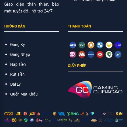
Giao diện thân thiện, bảo
mật tuyệt đối, hỗ trợ 24/7.
HƯỚNG DẪN
THANH TOÁN
Đăng Ký
Đăng Nhập
Nạp Tiền
GIẤY PHÉP
Rút Tiền
Đại Lý
Quên Mật Khẩu