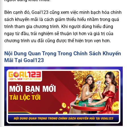
Bên cạnh đó, Goal123 cũng xem việc minh bạch hóa chính
sách khuyến mãi là cách giảm thiểu hiểu nhầm trong quá
trình tham gia chương trình. Khi người dùng hiểu đúng
ngay từ đầu, trải nghiệm sẽ thuận lợi hơn và giá trị của
chương trình ưu đãi cũng được thể hiện trọn vẹn hơn.
Nội Dung Quan Trọng Trong Chính Sách Khuyến
Mãi Tại Goal123