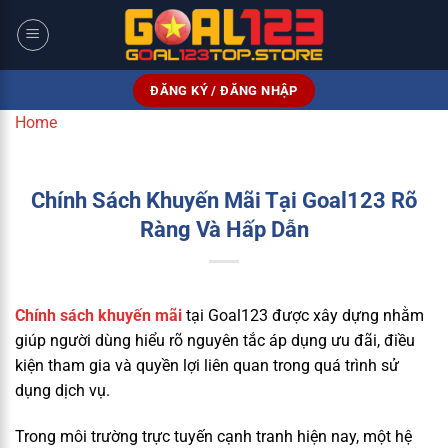
Bỏ
qua
nội
dung
ĐĂNG KÝ / ĐĂNG NHẬP
Home
Chính Sách Khuyến Mãi Tại Goal123 Rõ
Ràng Và Hấp Dẫn
Chính sách khuyến mãi
tại Goal123 được xây dựng nhằm
giúp người dùng hiểu rõ nguyên tắc áp dụng ưu đãi, điều
kiện tham gia và quyền lợi liên quan trong quá trình sử
dụng dịch vụ.
Trong môi trường trực tuyến cạnh tranh hiện nay, một hệ