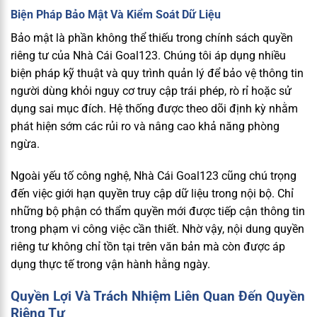
Biện Pháp Bảo Mật Và Kiểm Soát Dữ Liệu
Bảo mật là phần không thể thiếu trong chính sách quyền
riêng tư của Nhà Cái Goal123. Chúng tôi áp dụng nhiều
biện pháp kỹ thuật và quy trình quản lý để bảo vệ thông tin
người dùng khỏi nguy cơ truy cập trái phép, rò rỉ hoặc sử
dụng sai mục đích. Hệ thống được theo dõi định kỳ nhằm
phát hiện sớm các rủi ro và nâng cao khả năng phòng
ngừa.
Ngoài yếu tố công nghệ, Nhà Cái Goal123 cũng chú trọng
đến việc giới hạn quyền truy cập dữ liệu trong nội bộ. Chỉ
những bộ phận có thẩm quyền mới được tiếp cận thông tin
trong phạm vi công việc cần thiết. Nhờ vậy, nội dung quyền
riêng tư không chỉ tồn tại trên văn bản mà còn được áp
dụng thực tế trong vận hành hằng ngày.
Quyền Lợi Và Trách Nhiệm Liên Quan Đến Quyền
Riêng Tư