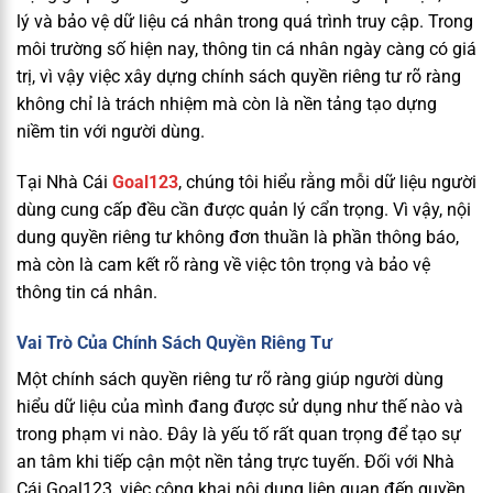
lý và bảo vệ dữ liệu cá nhân trong quá trình truy cập. Trong
môi trường số hiện nay, thông tin cá nhân ngày càng có giá
trị, vì vậy việc xây dựng chính sách quyền riêng tư rõ ràng
không chỉ là trách nhiệm mà còn là nền tảng tạo dựng
niềm tin với người dùng.
Tại Nhà Cái
Goal123
, chúng tôi hiểu rằng mỗi dữ liệu người
dùng cung cấp đều cần được quản lý cẩn trọng. Vì vậy, nội
dung quyền riêng tư không đơn thuần là phần thông báo,
mà còn là cam kết rõ ràng về việc tôn trọng và bảo vệ
thông tin cá nhân.
Vai Trò Của Chính Sách Quyền Riêng Tư
Một chính sách quyền riêng tư rõ ràng giúp người dùng
hiểu dữ liệu của mình đang được sử dụng như thế nào và
trong phạm vi nào. Đây là yếu tố rất quan trọng để tạo sự
an tâm khi tiếp cận một nền tảng trực tuyến. Đối với Nhà
Cái Goal123, việc công khai nội dung liên quan đến quyền