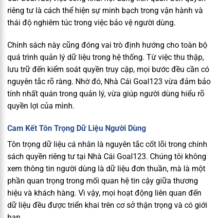
riêng tư là cách thể hiện sự minh bạch trong vận hành và
thái độ nghiêm túc trong việc bảo vệ người dùng.
Chính sách này cũng đóng vai trò định hướng cho toàn bộ
quá trình quản lý dữ liệu trong hệ thống. Từ việc thu thập,
lưu trữ đến kiểm soát quyền truy cập, mọi bước đều cần có
nguyên tắc rõ ràng. Nhờ đó, Nhà Cái Goal123 vừa đảm bảo
tính nhất quán trong quản lý, vừa giúp người dùng hiểu rõ
quyền lợi của mình.
Cam Kết Tôn Trọng Dữ Liệu Người Dùng
Tôn trọng dữ liệu cá nhân là nguyên tắc cốt lõi trong chính
sách quyền riêng tư tại Nhà Cái Goal123. Chúng tôi không
xem thông tin người dùng là dữ liệu đơn thuần, mà là một
phần quan trọng trong mối quan hệ tin cậy giữa thương
hiệu và khách hàng. Vì vậy, mọi hoạt động liên quan đến
dữ liệu đều được triển khai trên cơ sở thận trọng và có giới
hạn.