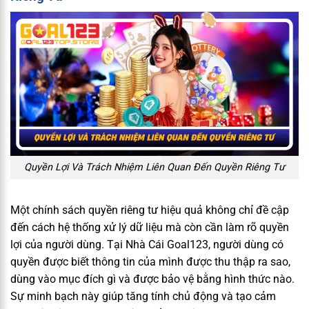
Quyền Lợi Và Trách Nhiệm Liên Quan Đến Quyền Riêng Tư
Một chính sách quyền riêng tư hiệu quả không chỉ đề cập
đến cách hệ thống xử lý dữ liệu mà còn cần làm rõ quyền
lợi của người dùng. Tại Nhà Cái Goal123, người dùng có
quyền được biết thông tin của mình được thu thập ra sao,
dùng vào mục đích gì và được bảo vệ bằng hình thức nào.
Sự minh bạch này giúp tăng tính chủ động và tạo cảm