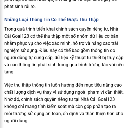
phát sinh rủi ro.
Những Loại Thông Tin Có Thể Được Thu Thập
Trong quá trình triển khai chính sách quyền riêng tư, Nhà
Cái Goal123 có thể thu thập một số nhóm dữ liệu cơ bản
nhằm phục vụ cho việc xác minh, hỗ trợ và nâng cao trải
nghiệm sử dụng. Điều này có thể bao gồm thông tin do
người dùng tự cung cấp, dữ liệu kỹ thuật từ thiết bị truy cập
và các thông tin phát sinh trong quá trình tương tác với nền
tảng.
Việc thu thập thông tin luôn hướng đến mục tiêu nâng cao
chất lượng dịch vụ thay vì sử dụng ngoài phạm vi cần thiết.
Nhờ đó, chính sách quyền riêng tư tại Nhà Cái Goal123
không chỉ mang tính kiểm soát mà còn góp phần tạo ra
môi trường sử dụng an toàn, ổn định và thân thiện hơn cho
người dùng.