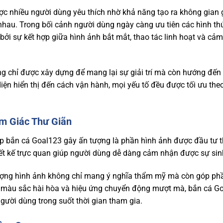
 nhiều người dùng yêu thích nhờ khả năng tạo ra không gian giả
hau. Trong bối cảnh người dùng ngày càng ưu tiên các hình thức 
ởi sự kết hợp giữa hình ảnh bắt mắt, thao tác linh hoạt và cảm 
 chỉ được xây dựng để mang lại sự giải trí mà còn hướng đến 
diện hiển thị đến cách vận hành, mọi yếu tố đều được tối ưu t
m Giác Thư Giãn
úp bắn cá Goal123 gây ấn tượng là phần hình ảnh được đầu tư 
iết kế trực quan giúp người dùng dễ dàng cảm nhận được sự sin
lượng hình ảnh không chỉ mang ý nghĩa thẩm mỹ mà còn góp phần
g, màu sắc hài hòa và hiệu ứng chuyển động mượt mà, bắn cá G
gười dùng trong suốt thời gian tham gia.