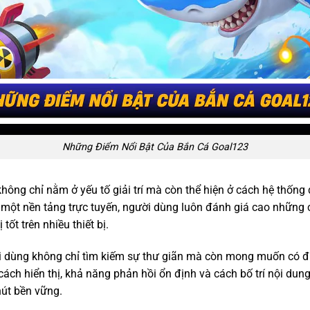
Những Điểm Nổi Bật Của Bắn Cá Goal123
hông chỉ nằm ở yếu tố giải trí mà còn thể hiện ở cách hệ thống
một nền tảng trực tuyến, người dùng luôn đánh giá cao những 
tốt trên nhiều thiết bị.
ời dùng không chỉ tìm kiếm sự thư giãn mà còn mong muốn có 
cách hiển thị, khả năng phản hồi ổn định và cách bố trí nội dun
hút bền vững.