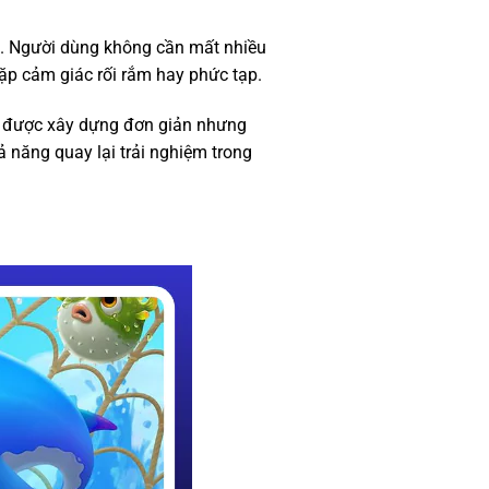
en. Người dùng không cần mất nhiều
gặp cảm giác rối rắm hay phức tạp.
ục được xây dựng đơn giản nhưng
 năng quay lại trải nghiệm trong