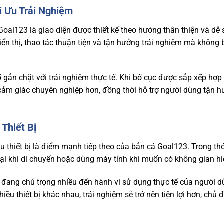
i Ưu Trải Nghiệm
 Goal123 là giao diện được thiết kế theo hướng thân thiện và d
n thị, thao tác thuận tiện và tận hưởng trải nghiệm mà không b
ố gắn chặt với trải nghiệm thực tế. Khi bố cục được sắp xếp hợp 
cảm giác chuyên nghiệp hơn, đồng thời hỗ trợ người dùng tận hư
 Thiết Bị
ều thiết bị là điểm mạnh tiếp theo của bắn cá Goal123. Trong th
ại khi di chuyển hoặc dùng máy tính khi muốn có không gian hiể
 đang chú trọng nhiều đến hành vi sử dụng thực tế của người d
ều thiết bị khác nhau, trải nghiệm sẽ trở nên tiện lợi hơn, chủ