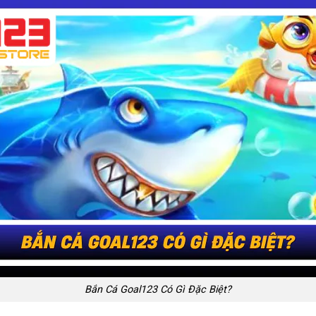
Bắn Cá Goal123 Có Gì Đặc Biệt?