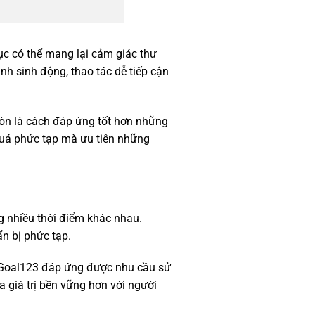
mục có thể mang lại cảm giác thư
ảnh sinh động, thao tác dễ tiếp cận
 còn là cách đáp ứng tốt hơn những
quá phức tạp mà ưu tiên những
ng nhiều thời điểm khác nhau.
n bị phức tạp.
cá Goal123 đáp ứng được nhu cầu sử
a giá trị bền vững hơn với người