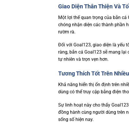
Giao Diện Thân Thiện Và Tố
Một lợi thế quan trọng của bắn cá
chóng nhận diện các thành phần hiể
rườm rà.
Đối với Goal123, giao diện là yếu t
ràng, bắn cá Goal123 sẽ mang lại 
tự nhiên và trọn vẹn hơn.
Tương Thích Tốt Trên Nhiều
Khả năng hiển thị ổn định trên nhi
dùng có thể truy cập bằng điện tho
Sự linh hoạt này cho thấy Goal123
đồng hành cùng người dùng trên nhi
sống số hiện nay.