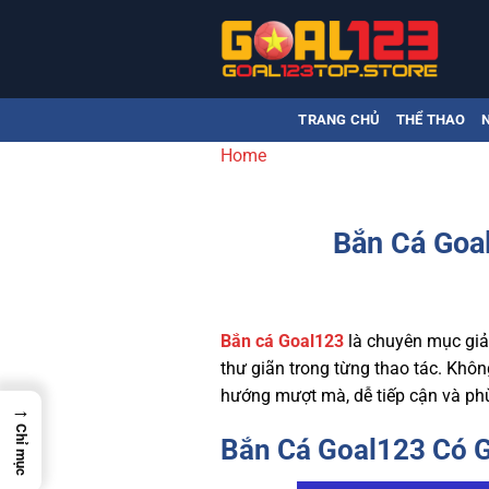
Bỏ
qua
nội
dung
TRANG CHỦ
THỂ THAO
Home
Bắn Cá Goal
Bắn cá Goal123
là chuyên mục giải
thư giãn trong từng thao tác. Khôn
hướng mượt mà, dễ tiếp cận và phù 
→
Chỉ mục
Bắn Cá Goal123 Có G