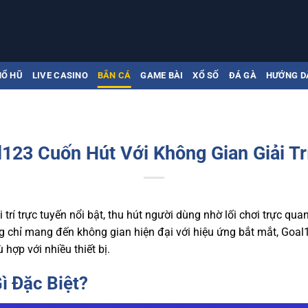
NỔ HŨ
LIVE CASINO
BẮN CÁ
GAME BÀI
XỔ SỐ
ĐÁ GÀ
HƯỚNG D
123 Cuốn Hút Với Không Gian Giải T
 trí trực tuyến nổi bật, thu hút người dùng nhờ lối chơi trực q
g chỉ mang đến không gian hiện đại với hiệu ứng bắt mắt, Goal1
hợp với nhiều thiết bị.
ì Đặc Biệt?