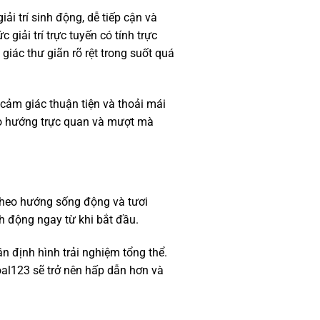
i trí sinh động, dễ tiếp cận và
giải trí trực tuyến có tính trực
giác thư giãn rõ rệt trong suốt quá
cảm giác thuận tiện và thoải mái
heo hướng trực quan và mượt mà
theo hướng sống động và tươi
h động ngay từ khi bắt đầu.
 định hình trải nghiệm tổng thể.
oal123 sẽ trở nên hấp dẫn hơn và