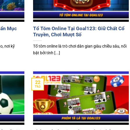
uẩn Mục
Tổ Tôm Online Tại Goal123: Giữ Chất Cổ
Truyền, Chơi Mượt Số
o, nơi kỹ
Tổ tôm online là trò chơi dân gian giàu chiều sâu, nổi
bật bởi tính [...]
22
Th3