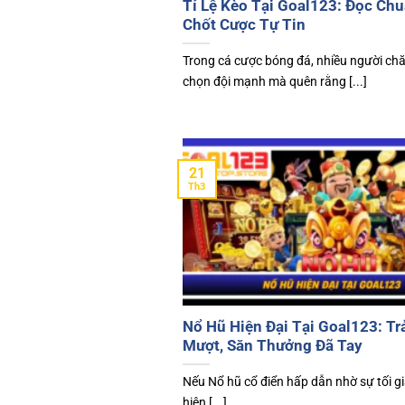
Tỉ Lệ Kèo Tại Goal123: Đọc Chu
Chốt Cược Tự Tin
Trong cá cược bóng đá, nhiều người c
chọn đội mạnh mà quên rằng [...]
21
Th3
Nổ Hũ Hiện Đại Tại Goal123: T
Mượt, Săn Thưởng Đã Tay
Nếu Nổ hũ cổ điển hấp dẫn nhờ sự tối gi
hiện [...]