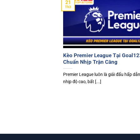
21
Th3
Kèo Premier League Tại Goal12
Chuẩn Nhịp Trận Căng
Premier League luôn là giải đấu hấp dẫn
nhịp độ cao, bất [...]