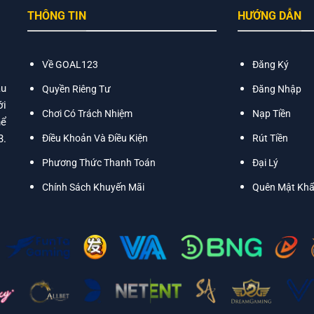
THÔNG TIN
HƯỚNG DẪN
Về GOAL123
Đăng Ký
ầu
Quyền Riêng Tư
Đăng Nhập
ới
Chơi Có Trách Nhiệm
Nạp Tiền
hể
Điều Khoản Và Điều Kiện
Rút Tiền
3.
Phương Thức Thanh Toán
Đại Lý
Chính Sách Khuyến Mãi
Quên Mật Kh