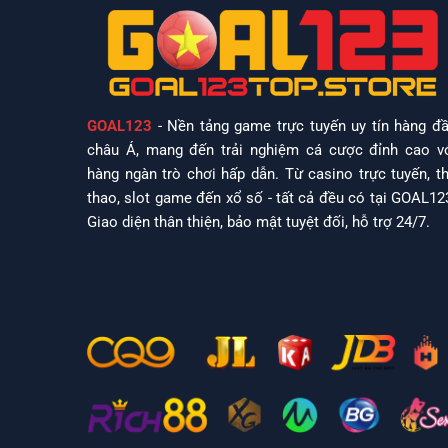
GOAL123
- Nền tảng game trực tuyến uy tín hàng đ
châu Á, mang đến trải nghiệm cá cược đỉnh cao v
hàng ngàn trò chơi hấp dẫn. Từ casino trực tuyến, t
thao, slot game đến xổ số - tất cả đều có tại GOAL12
Giao diện thân thiện, bảo mật tuyệt đối, hỗ trợ 24/7.