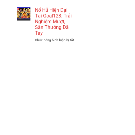
Liệu,
Phỏm
Chốt
Tá
Nổ Hũ Hiện Đại
Cược
Lả
Tại Goal123: Trải
Tự
Tại
Nghiệm Mượt,
Tin
Goal123:
Săn Thưởng Đã
Chơi
Tay
Chắc
Tay,
ở
Chức năng bình luận bị tắt
Giữ
Nổ
Nhịp
Hũ
Thắng
Hiện
Dài
Đại
Lâu
Tại
Goal123:
Trải
Nghiệm
Mượt,
Săn
Thưởng
Đã
Tay