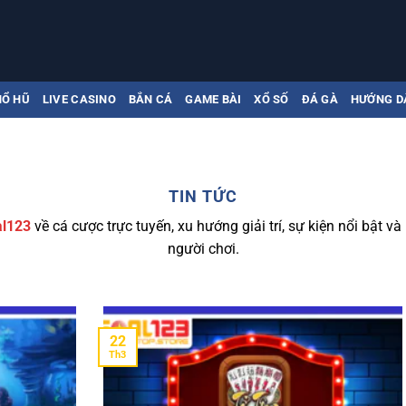
NỔ HŨ
LIVE CASINO
BẮN CÁ
GAME BÀI
XỔ SỐ
ĐÁ GÀ
HƯỚNG D
TIN TỨC
l123
về cá cược trực tuyến, xu hướng giải trí, sự kiện nổi bật v
người chơi.
22
Th3