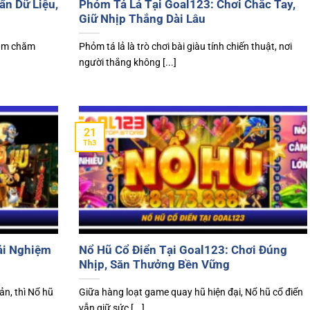
ẩn Dữ Liệu,
Phỏm Tá Lả Tại Goal123: Chơi Chắc Tay,
Giữ Nhịp Thắng Dài Lâu
hăm chăm
Phỏm tá lả là trò chơi bài giàu tính chiến thuật, nơi
người thắng không [...]
21
Th3
rải Nghiệm
Nổ Hũ Cổ Điển Tại Goal123: Chơi Đúng
Nhịp, Săn Thưởng Bền Vững
ản, thì Nổ hũ
Giữa hàng loạt game quay hũ hiện đại, Nổ hũ cổ điển
vẫn giữ sức [...]