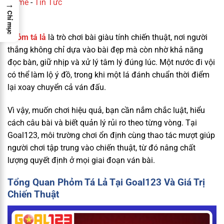
Home
-
Tin Tức
→
Chỉ mục
Phỏm tá lả
là trò chơi bài giàu tính chiến thuật, nơi người
thắng không chỉ dựa vào bài đẹp mà còn nhờ khả năng
đọc bàn, giữ nhịp và xử lý tâm lý đúng lúc. Một nước đi vội
có thể làm lộ ý đồ, trong khi một lá đánh chuẩn thời điểm
lại xoay chuyển cả ván đấu.
Vì vậy, muốn chơi hiệu quả, bạn cần nắm chắc luật, hiểu
cách câu bài và biết quản lý rủi ro theo từng vòng. Tại
Goal123, môi trường chơi ổn định cùng thao tác mượt giúp
người chơi tập trung vào chiến thuật, từ đó nâng chất
lượng quyết định ở mọi giai đoạn ván bài.
Tổng Quan Phỏm Tá Lả Tại Goal123 Và Giá Trị
Chiến Thuật