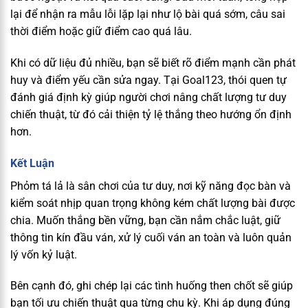
lại để nhận ra mẫu lỗi lặp lại như lộ bài quá sớm, câu sai
thời điểm hoặc giữ điểm cao quá lâu.
Khi có dữ liệu đủ nhiều, bạn sẽ biết rõ điểm mạnh cần phát
huy và điểm yếu cần sửa ngay. Tại Goal123, thói quen tự
đánh giá định kỳ giúp người chơi nâng chất lượng tư duy
chiến thuật, từ đó cải thiện tỷ lệ thắng theo hướng ổn định
hơn.
Kết Luận
Phỏm tá lả là sân chơi của tư duy, nơi kỹ năng đọc bàn và
kiểm soát nhịp quan trọng không kém chất lượng bài được
chia. Muốn thắng bền vững, bạn cần nắm chắc luật, giữ
thông tin kín đầu ván, xử lý cuối ván an toàn và luôn quản
lý vốn kỷ luật.
Bên cạnh đó, ghi chép lại các tình huống then chốt sẽ giúp
bạn tối ưu chiến thuật qua từng chu kỳ. Khi áp dụng đúng