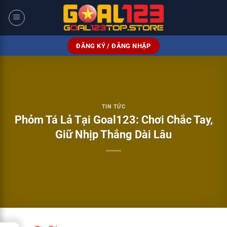
Bỏ
qua
nội
dung
ĐĂNG KÝ / ĐĂNG NHẬP
TIN TỨC
Phỏm Tá Lả Tại Goal123: Chơi Chắc Tay,
Giữ Nhịp Thắng Dài Lâu