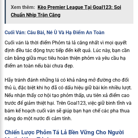
Xem thêm:
Kèo Premier League Tại Goal123: Soi
Chuẩn Nhịp Trận Căng
Cuối Ván: Câu Bài, Né Ù Và Hạ Điểm An Toàn
Cuối ván là thời điểm Phỏm tá lả căng nhất vì mọi quyết
định đều tác động trực tiếp đến kết quả. Lúc này, bạn cần
cân bằng giữa mục tiêu hoàn thiện phỏm và yêu cầu hạ
điểm an toàn nếu bài chưa đẹp.
Hãy tránh đánh những lá có khả năng mở đường cho đối
thủ ù, đặc biệt khi họ đã có dấu hiệu giữ bài kín nhiều lượt.
Nếu nhận thấy cơ hội tạo phỏm thấp, ưu tiên xả điểm cao
trước để giảm thiệt hại. Trên Goal123, việc giữ bình tĩnh và
bám kế hoạch cuối ván sẽ giúp bạn hạn chế các pha thua
nặng do một nước đi cảm tính.
Chiến Lược Phỏm Tá Lả Bền Vững Cho Người