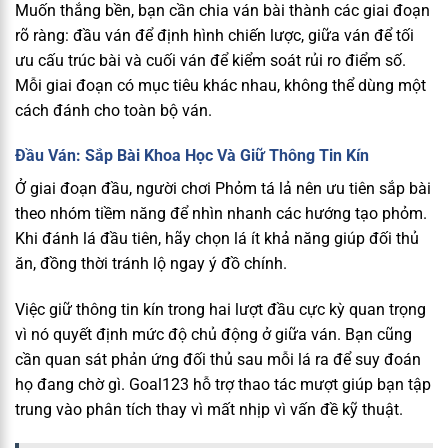
Muốn thắng bền, bạn cần chia ván bài thành các giai đoạn
rõ ràng: đầu ván để định hình chiến lược, giữa ván để tối
ưu cấu trúc bài và cuối ván để kiểm soát rủi ro điểm số.
Mỗi giai đoạn có mục tiêu khác nhau, không thể dùng một
cách đánh cho toàn bộ ván.
Đầu Ván: Sắp Bài Khoa Học Và Giữ Thông Tin Kín
Ở giai đoạn đầu, người chơi Phỏm tá lả nên ưu tiên sắp bài
theo nhóm tiềm năng để nhìn nhanh các hướng tạo phỏm.
Khi đánh lá đầu tiên, hãy chọn lá ít khả năng giúp đối thủ
ăn, đồng thời tránh lộ ngay ý đồ chính.
Việc giữ thông tin kín trong hai lượt đầu cực kỳ quan trọng
vì nó quyết định mức độ chủ động ở giữa ván. Bạn cũng
cần quan sát phản ứng đối thủ sau mỗi lá ra để suy đoán
họ đang chờ gì. Goal123 hỗ trợ thao tác mượt giúp bạn tập
trung vào phân tích thay vì mất nhịp vì vấn đề kỹ thuật.