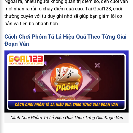
Ngoài ra, nhiều người không quản trị điểm số, đến cuối ván
mới nhận ra rủi ro cháy điểm quá cao. Tại Goal123, chơi
thường xuyên với tư duy ghi nhớ sẽ giúp bạn giảm lỗi cơ
bản và tiến bộ nhanh hơn.
Cách Chơi Phỏm Tá Lả Hiệu Quả Theo Từng Giai
Đoạn Ván
Cách Chơi Phỏm Tá Lả Hiệu Quả Theo Từng Giai Đoạn Ván