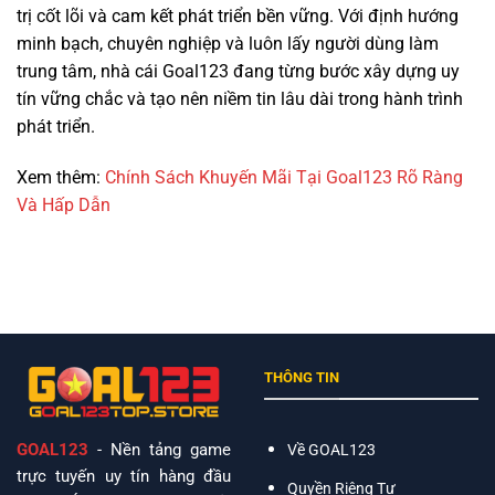
trị cốt lõi và cam kết phát triển bền vững. Với định hướng
minh bạch, chuyên nghiệp và luôn lấy người dùng làm
trung tâm, nhà cái Goal123 đang từng bước xây dựng uy
tín vững chắc và tạo nên niềm tin lâu dài trong hành trình
phát triển.
Xem thêm:
Chính Sách Khuyến Mãi Tại Goal123 Rõ Ràng
Và Hấp Dẫn
THÔNG TIN
GOAL123
- Nền tảng game
Về GOAL123
trực tuyến uy tín hàng đầu
Quyền Riêng Tư