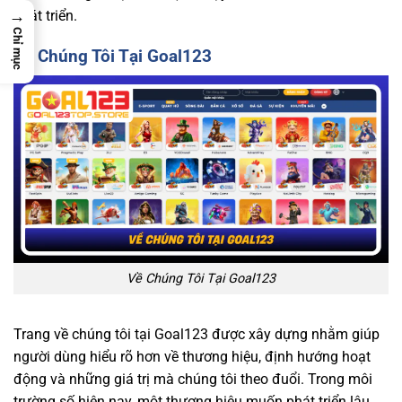
→
phát triển.
Chỉ mục
Về Chúng Tôi Tại Goal123
Về Chúng Tôi Tại Goal123
Trang về chúng tôi tại Goal123 được xây dựng nhằm giúp
người dùng hiểu rõ hơn về thương hiệu, định hướng hoạt
động và những giá trị mà chúng tôi theo đuổi. Trong môi
trường số hiện nay, một thương hiệu muốn phát triển lâu