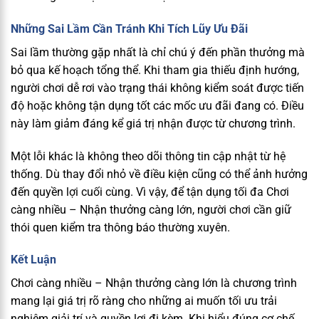
Những Sai Lầm Cần Tránh Khi Tích Lũy Ưu Đãi
Sai lầm thường gặp nhất là chỉ chú ý đến phần thưởng mà
bỏ qua kế hoạch tổng thể. Khi tham gia thiếu định hướng,
người chơi dễ rơi vào trạng thái không kiểm soát được tiến
độ hoặc không tận dụng tốt các mốc ưu đãi đang có. Điều
này làm giảm đáng kể giá trị nhận được từ chương trình.
Một lỗi khác là không theo dõi thông tin cập nhật từ hệ
thống. Dù thay đổi nhỏ về điều kiện cũng có thể ảnh hưởng
đến quyền lợi cuối cùng. Vì vậy, để tận dụng tối đa Chơi
càng nhiều – Nhận thưởng càng lớn, người chơi cần giữ
thói quen kiểm tra thông báo thường xuyên.
Kết Luận
Chơi càng nhiều – Nhận thưởng càng lớn là chương trình
mang lại giá trị rõ ràng cho những ai muốn tối ưu trải
nghiệm giải trí và quyền lợi đi kèm. Khi hiểu đúng cơ chế,