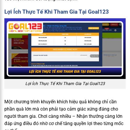
Lợi Ích Thực Tế Khi Tham Gia Tại Goal123
Lợi Ích Thực Tế Khi Tham Gia Tại Goal123
Một chương trình khuyến khích hiệu quả không chỉ cần
phần quà lớn mà còn phải tạo cảm giác xứng đáng cho
người tham gia. Chơi càng nhiều – Nhận thưởng càng lớn
đáp ứng điều đó nhờ cơ chế tăng quyền lợi theo từng mốc