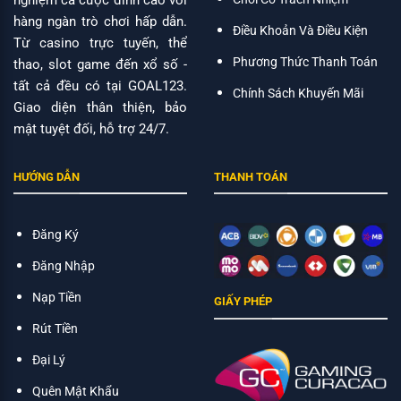
nghiệm cá cược đỉnh cao với
hàng ngàn trò chơi hấp dẫn.
Điều Khoản Và Điều Kiện
Từ casino trực tuyến, thể
Phương Thức Thanh Toán
thao, slot game đến xổ số -
tất cả đều có tại GOAL123.
Chính Sách Khuyến Mãi
Giao diện thân thiện, bảo
mật tuyệt đối, hỗ trợ 24/7.
HƯỚNG DẪN
THANH TOÁN
Đăng Ký
Đăng Nhập
Nạp Tiền
GIẤY PHÉP
Rút Tiền
Đại Lý
Quên Mật Khẩu