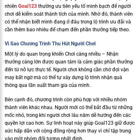
nhiên
Goal123
thường ưu tiên yếu tố minh bạch để người
chơi dễ kiểm soát thành tích của mình. Nhờ đó, thành viên
có thể nhận biết mình đang ở đâu trong lộ trình ưu đãi và
cần thêm bao nhiêu để chạm đến phần thưởng tiếp theo.
Vì Sao Chương Trình Thu Hút Người Chơi
Một lý do quan trọng khiến Chơi càng nhiều – Nhận
thưởng càng lớn được quan tâm là cảm giác phần thưởng
đến từ nỗ lực thực tế. Người chơi không cần chờ đợi vận
may bất ngờ mà có thể tự xây dựng lộ trình nhận quà
thông qua tần suất tham gia của mình.
Bên cạnh đó, chương trình còn phù hợp với nhiều nhóm
thành viên khác nhau. Người mới có thể bắt đầu từ những
mốc nhỏ, trong khi người chơi lâu năm dễ hướng đến các
quyền lợi cao hơn. Sự linh hoạt này giúp Goal123 giữ được
sức hấp dẫn với cộng đồng rộng hơn thay vì chỉ tập trung
vào một nhóm đối tượng nhất định.