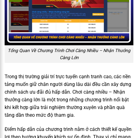
Tổng Quan Về Chương Trình Chơi Càng Nhiều – Nhận Thưởng
Càng Lớn
Trong thị trường giải trí trực tuyến cạnh tranh cao, các nền
tảng muốn giữ chân người dùng lâu dài đều cần xây dựng
chính sách ưu đãi đủ hấp dẫn. Chơi càng nhiều – Nhận
thưởng càng lớn là một trong những chương trình nổi bật
khi kết hợp giữa trải nghiệm thường xuyên và phần quà
tăng dần theo mức độ tham gia.
Điểm hấp dẫn của chương trình nằm ở cách thiết kế quyền
lợi theo hướng khuyến khích sự ổn định. Thay vì chỉ mang