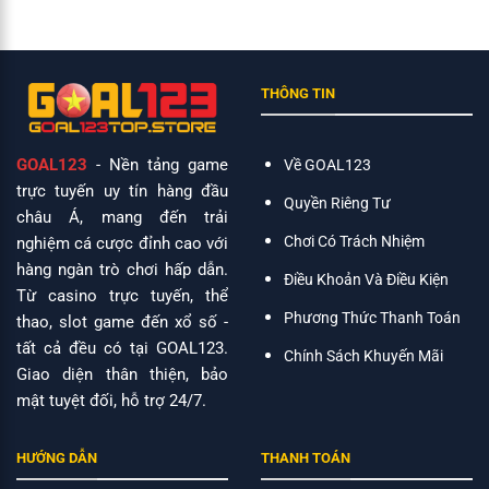
THÔNG TIN
GOAL123
- Nền tảng game
Về GOAL123
trực tuyến uy tín hàng đầu
Quyền Riêng Tư
châu Á, mang đến trải
Chơi Có Trách Nhiệm
nghiệm cá cược đỉnh cao với
hàng ngàn trò chơi hấp dẫn.
Điều Khoản Và Điều Kiện
Từ casino trực tuyến, thể
Phương Thức Thanh Toán
thao, slot game đến xổ số -
tất cả đều có tại GOAL123.
Chính Sách Khuyến Mãi
Giao diện thân thiện, bảo
mật tuyệt đối, hỗ trợ 24/7.
HƯỚNG DẪN
THANH TOÁN