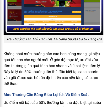
50% Thưởng Tân Thủ Đặc Biệt Tại Saba Sports Có Gì Đáng Giá
Không phải mức thưởng nào cao hơn cũng mang lại hiệu
quả tốt hơn cho người mới. Ở góc độ thực tế, ưu đãi vừa
tầm thường giúp quá trình học nhanh và ít sai lệch tâm lý.
Đây là lý do 50% thưởng tân thủ đặc biệt tại saba sports
vẫn giữ được sức hút ổn định trên các nền tảng cá cược
thể thao.
Mức Thưởng Cân Bằng Giữa Lợi Ích Và Kiểm Soát
Ưu điểm nổi bật của 50% thưởng tân thủ đặc biệt tại saba