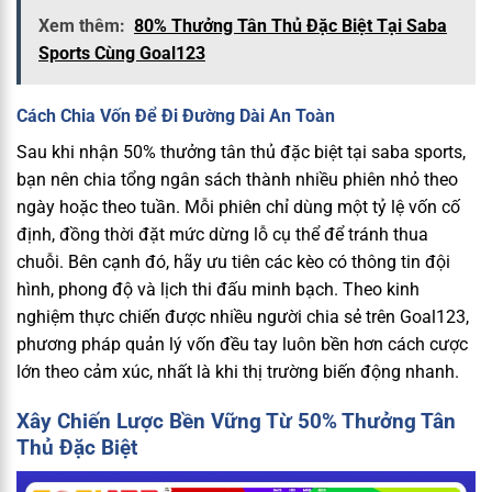
Xem thêm:
80% Thưởng Tân Thủ Đặc Biệt Tại Saba
Sports Cùng Goal123
Cách Chia Vốn Để Đi Đường Dài An Toàn
Sau khi nhận 50% thưởng tân thủ đặc biệt tại saba sports,
bạn nên chia tổng ngân sách thành nhiều phiên nhỏ theo
ngày hoặc theo tuần. Mỗi phiên chỉ dùng một tỷ lệ vốn cố
định, đồng thời đặt mức dừng lỗ cụ thể để tránh thua
chuỗi. Bên cạnh đó, hãy ưu tiên các kèo có thông tin đội
hình, phong độ và lịch thi đấu minh bạch. Theo kinh
nghiệm thực chiến được nhiều người chia sẻ trên Goal123,
phương pháp quản lý vốn đều tay luôn bền hơn cách cược
lớn theo cảm xúc, nhất là khi thị trường biến động nhanh.
Xây Chiến Lược Bền Vững Từ 50% Thưởng Tân
Thủ Đặc Biệt