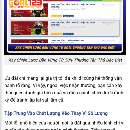
Xây Chiến Lược Bền Vững Từ 50% Thưởng Tân Thủ Đặc Biệt
Ưu đãi chỉ mang lại giá trị tối đa khi đi cùng hệ thống vận
hành rõ ràng. Vì vậy, ngoài việc nhận thưởng, bạn cần xây
thói quen đánh giá hiệu quả và điều chỉnh chiến lược định
kỳ để tránh lặp lại sai lầm cũ.
Tập Trung Vào Chất Lượng Kèo Thay Vì Số Lượng
Một lỗi phổ biến của người mới là đặt quá nhiều lệnh chỉ vì