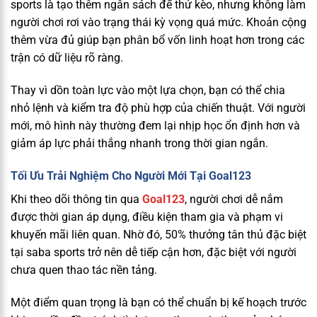
sports là tạo thêm ngân sách để thử kèo, nhưng không làm
người chơi rơi vào trạng thái kỳ vọng quá mức. Khoản cộng
thêm vừa đủ giúp bạn phân bổ vốn linh hoạt hơn trong các
trận có dữ liệu rõ ràng.
Thay vì dồn toàn lực vào một lựa chọn, bạn có thể chia
nhỏ lệnh và kiểm tra độ phù hợp của chiến thuật. Với người
mới, mô hình này thường đem lại nhịp học ổn định hơn và
giảm áp lực phải thắng nhanh trong thời gian ngắn.
Tối Ưu Trải Nghiệm Cho Người Mới Tại Goal123
Khi theo dõi thông tin qua
Goal123
, người chơi dễ nắm
được thời gian áp dụng, điều kiện tham gia và phạm vi
khuyến mãi liên quan. Nhờ đó, 50% thưởng tân thủ đặc biệt
tại saba sports trở nên dễ tiếp cận hơn, đặc biệt với người
chưa quen thao tác nền tảng.
Một điểm quan trọng là bạn có thể chuẩn bị kế hoạch trước