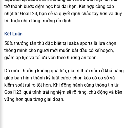
trở thành bước đệm học hỏi dài hạn. Kết hợp cùng cập
nhật từ Goal123, bạn sẽ ra quyết định chắc tay hơn và duy
trì được nhịp tăng trưởng ổn định.
Kết Luận
50% thưởng tân thủ đặc biệt tại saba sports là lựa chọn
thông minh cho người mới muốn bắt đầu có kế hoạch,
giảm áp lực và tối ưu vốn theo hướng an toàn.
Dù mức thưởng không quá lớn, giá trị thực nằm ở khả năng
giúp bạn hình thành kỷ luật cược, chọn kèo có cơ sở và
kiểm soát rủi ro tốt hơn. Khi đồng hành cùng thông tin từ
Goal123, quá trình trải nghiệm sẽ rõ ràng, chủ động và bền
vững hơn qua từng giai đoạn.