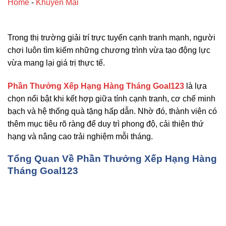
Home
-
Khuyến Mãi
Trong thị trường giải trí trực tuyến cạnh tranh mạnh, người
chơi luôn tìm kiếm những chương trình vừa tạo động lực
vừa mang lại giá trị thực tế.
Phần Thưởng Xếp Hạng Hàng Tháng Goal123
là lựa
chọn nổi bật khi kết hợp giữa tính cạnh tranh, cơ chế minh
bạch và hệ thống quà tặng hấp dẫn. Nhờ đó, thành viên có
thêm mục tiêu rõ ràng để duy trì phong độ, cải thiện thứ
hạng và nâng cao trải nghiệm mỗi tháng.
Tổng Quan Về Phần Thưởng Xếp Hạng Hàng
Tháng Goal123